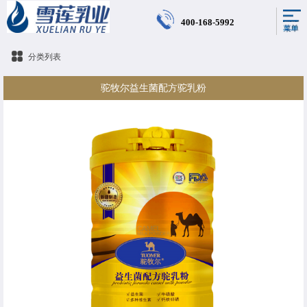
400-168-5992
分类列表
驼牧尔益生菌配方驼乳粉