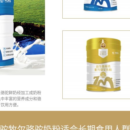
是骆驼鲜奶经加工成奶粉
乳中丰富的营养成分和骆
，饮用方便。
驼牧尔骆驼奶粉适合长期食用人