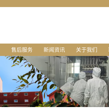
盟
售后服务
新闻资讯
关于我们
知
公司新闻
工厂介绍
理
行业新闻
牧场介绍
盟
驼奶知识
企业荣誉
工
羊奶知识
生产环境
示
新疆风采
厂容厂貌
常见问题
企业资质