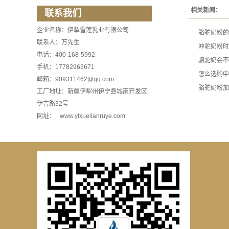
相关新闻：
联系我们
企业名称：伊犁雪莲乳业有限公司
骆驼奶粉的
联系人：万先生
冲驼奶粉时
电话：400-168-5992
骆驼奶会不
手机：17782963671
怎么选购中
邮箱：909311462@qq.com
骆驼奶粉加
工厂地址：新疆伊犁州伊宁县城南开发区
伊吉路32号
网址： www.ylxuelianruye.com