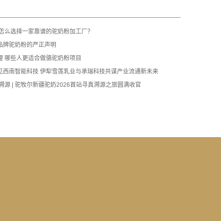
 怎么选择一家靠谱的驼奶粉加工厂？
品牌驼奶粉的严正声明
理 哪些人更适合做骆驼奶粉项目
见西南智能科技 伊犁雪莲乳业与承瑞科技共谋产业流通新未来
溯源 | 驼牧尔新疆驼奶2026首站寻真溯源之旅圆满收官