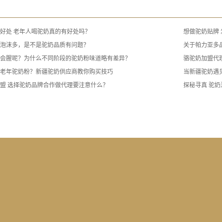
好处 老年人喝驼奶真的有好处吗？
想做驼奶贴牌
泡沫多，是不是驼奶品质有问题？
关于帕力亚多
会腥呢？为什么不同阶段的驼奶粉味道略有差异？
骆驼奶加盟代
老年驼奶粉？新疆驼奶供应商教你购买技巧
当新疆驼奶遇
盟 选择驼奶品牌合作做代理要注意什么？
探秘寻真 驼奶