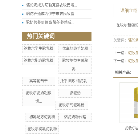
骆驼奶成为尼勒克县农牧民增...
详细介绍
骆驼养殖成为伊宁市农民致富...
驼奶营养价值高 骆驼养殖成...
驼牧尔新疆
热门关键词
关键词：
骆驼
驼牧尔学生驼乳粉
优享舒纯羊奶粉
上一篇：
驼牧
驼牧尔配方驼乳粉
驼牧尔益生菌驼
下一篇：
驼牧
乳...
相关产品：
高等葡萄干
托乎拉苏-纯驼乳...
驼牧尔驼奶粗粮
骆驼奶
饼...
驼牧尔纯驼乳粉
初乳配方驼乳粉
骆驼奶粉代理
驼牧尔
驼牧尔初乳驼乳粉